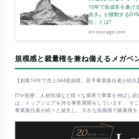
10年で急成長を遂け
抜き〟が躍動するDY
社」とは?
en-courage.com
規模感と裁量権を兼ね備えるメガベ
【創業14年で売上344億規模、若手事業責任者が続出
ITや医療、人材領域など様々な業界で事業を伸ばし続
は、トップシェアを誇る事業展開をしています。 そ
事業責任者が続々と誕生し、大きな規模感で裁量権を