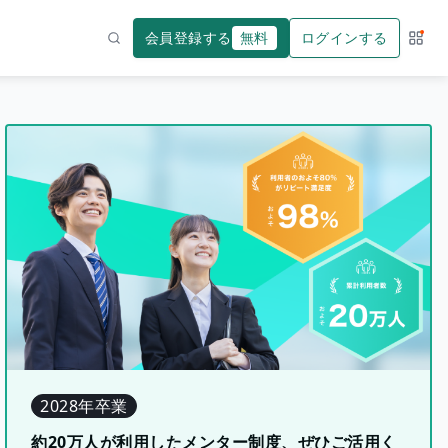
会員登録する
無料
ログインする
サー
検索
2028年卒業
約20万人が利用したメンター制度、ぜひご活用く