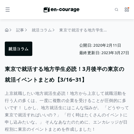
検索
サー
メニュー
記事
就活コラム
東京で就活する地方学生必読！3月後半の東京の就活イベントまとめ【3/16~31】
トップページ
公開日:
2020年2月11日
就活コラム
最終更新日:
2023年3月27日
東京で就活する地方学生必読！3月後半の東京の
就活イベントまとめ【3/16~31】
上京就職したい地方就活生必読！地方から上京して就職活動を
行う人の多くは、一度に複数の企業を受けることが圧倒的に多
いです！ しかし、地方就活生にはこんな悩みが。 「どうやって
東京で就活すればいいの？」 「行く時はたくさんのイベントに
申し込みたいな。」 そんなあなたのために、エンカレッジが日
程別に東京のイベントまとめを作成しました！