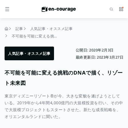
検索
サー
メニュー
記事
人気記事・オススメ記事
トップページ
不可能を可能に変える挑戦のDNAで描く、リゾート未来図
公開日:
2020年2月3日
人気記事・オススメ記事
最終更新日:
2023年3月27日
不可能を可能に変える挑戦のDNAで描く、リゾー
ト未来図
東京ディズニーリゾート®が今、大きな変貌を遂げようとして
いる。2019年から4年間4,000億円の大規模投資を行い、その中
で大規模プロジェクトもスタートさせた。新たな成長戦略を、
オリエンタルランドに聞いた。