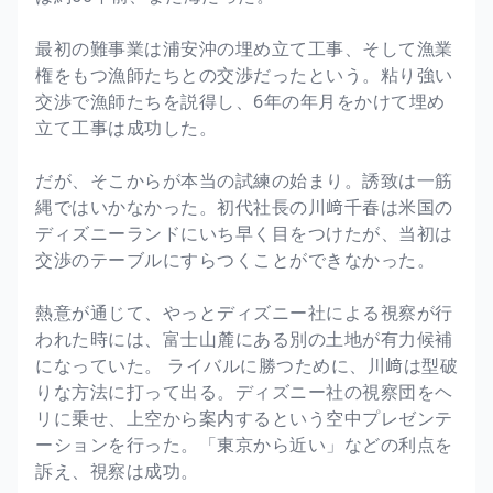
最初の難事業は浦安沖の埋め立て工事、そして漁業
権をもつ漁師たちとの交渉だったという。粘り強い
交渉で漁師たちを説得し、6年の年月をかけて埋め
立て工事は成功した。
だが、そこからが本当の試練の始まり。誘致は一筋
縄ではいかなかった。初代社長の川﨑千春は米国の
ディズニーランドにいち早く目をつけたが、当初は
交渉のテーブルにすらつくことができなかった。
熱意が通じて、やっとディズニー社による視察が行
われた時には、富士山麓にある別の土地が有力候補
になっていた。 ライバルに勝つために、川﨑は型破
りな方法に打って出る。ディズニー社の視察団をヘ
リに乗せ、上空から案内するという空中プレゼンテ
ーションを行った。「東京から近い」などの利点を
訴え、視察は成功。