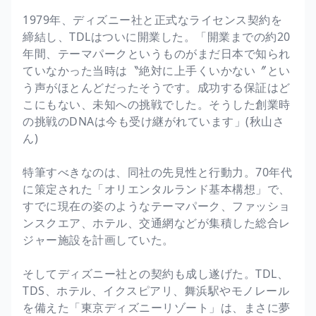
1979年、ディズニー社と正式なライセンス契約を
締結し、TDLはついに開業した。「開業までの約20
年間、テーマパークというものがまだ日本で知られ
ていなかった当時は〝絶対に上手くいかない〞とい
う声がほとんどだったそうです。成功する保証はど
こにもない、未知への挑戦でした。そうした創業時
の挑戦のDNAは今も受け継がれています」(秋山さ
ん)
特筆すべきなのは、同社の先見性と行動力。70年代
に策定された「オリエンタルランド基本構想」で、
すでに現在の姿のようなテーマパーク、ファッショ
ンスクエア、ホテル、交通網などが集積した総合レ
ジャー施設を計画していた。
そしてディズニー社との契約も成し遂げた。TDL、
TDS、ホテル、イクスピアリ、舞浜駅やモノレール
を備えた「東京ディズニーリゾート」は、まさに夢