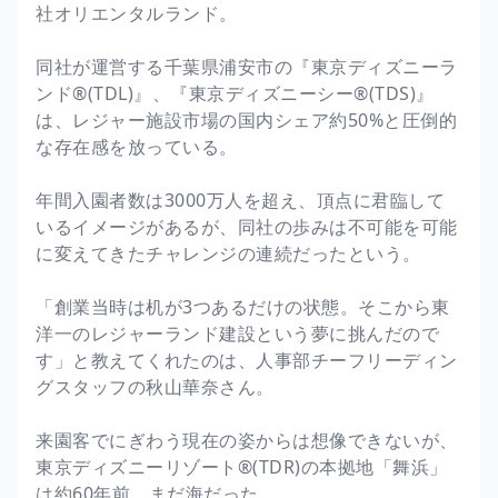
社オリエンタルランド。
同社が運営する千葉県浦安市の『東京ディズニーラ
ンド®(TDL)』、『東京ディズニーシー®(TDS)』
は、レジャー施設市場の国内シェア約50%と圧倒的
な存在感を放っている。
年間入園者数は3000万人を超え、頂点に君臨して
いるイメージがあるが、同社の歩みは不可能を可能
に変えてきたチャレンジの連続だったという。
「創業当時は机が3つあるだけの状態。そこから東
洋一のレジャーランド建設という夢に挑んだので
す」と教えてくれたのは、人事部チーフリーディン
グスタッフの秋山華奈さん。
来園客でにぎわう現在の姿からは想像できないが、
東京ディズニーリゾート®(TDR)の本拠地「舞浜」
は約60年前、まだ海だった。