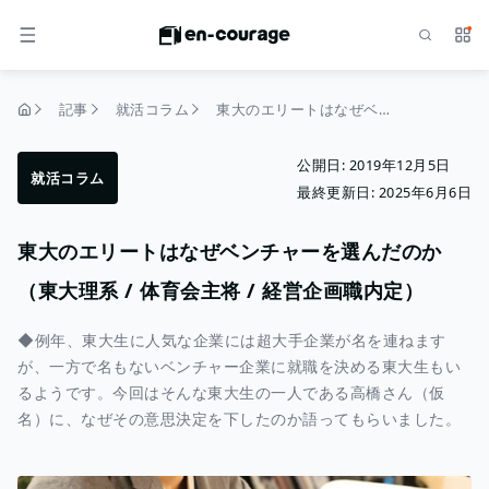
検索
サー
メニュー
記事
就活コラム
東大のエリートはなぜベンチャーを選んだのか（東大理系 / 体育会主将 / 経営企画職内定）
トップページ
公開日:
2019年12月5日
就活コラム
最終更新日:
2025年6月6日
東大のエリートはなぜベンチャーを選んだのか
（東大理系 / 体育会主将 / 経営企画職内定）
◆例年、東大生に人気な企業には超大手企業が名を連ねます
が、一方で名もないベンチャー企業に就職を決める東大生もい
るようです。今回はそんな東大生の一人である高橋さん（仮
名）に、なぜその意思決定を下したのか語ってもらいました。