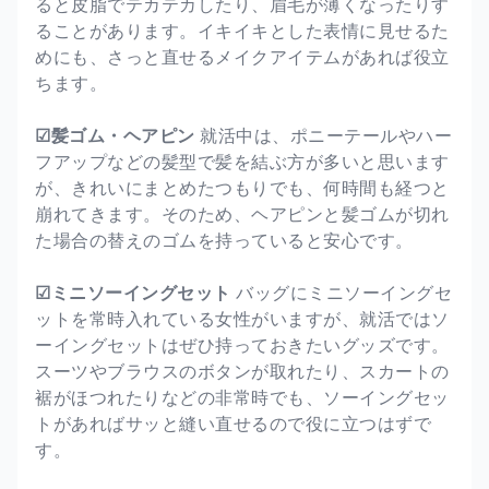
ると皮脂でテカテカしたり、眉毛が薄くなったりす
ることがあります。イキイキとした表情に見せるた
めにも、さっと直せるメイクアイテムがあれば役立
ちます。
☑髪ゴム・ヘアピン
就活中は、ポニーテールやハー
フアップなどの髪型で髪を結ぶ方が多いと思います
が、きれいにまとめたつもりでも、何時間も経つと
崩れてきます。そのため、ヘアピンと髪ゴムが切れ
た場合の替えのゴムを持っていると安心です。
☑ミニソーイングセット
バッグにミニソーイングセ
ットを常時入れている女性がいますが、就活ではソ
ーイングセットはぜひ持っておきたいグッズです。
スーツやブラウスのボタンが取れたり、スカートの
裾がほつれたりなどの非常時でも、ソーイングセッ
トがあればサッと縫い直せるので役に立つはずで
す。