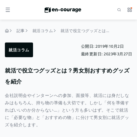
検索
サー
メニュー
記事
就活コラム
就活で役立つグッズとは？男女別おすすめグッズを紹介
トップページ
公開日:
2019年10月2日
就活コラム
最終更新日:
2023年3月27日
就活で役立つグッズとは？男女別おすすめグッズ
を紹介
会社説明会やインターンへの参加、面接等、就活には身だしな
みはもちろん、持ち物の準備も大切です。しかし「何を準備す
ればいいのか分からない…」という方も多いはず。そこで就活
に「必要な物」と「おすすめの物」に分けて男女別に就活グッ
ズを紹介します。