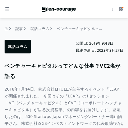
検索
サー
メニュー
記事
就活コラム
ベンチャーキャピタルってどんな仕事？VC2名が語る
トップページ
公開日:
2019年9月8日
就活コラム
最終更新日:
2023年3月27日
ベンチャーキャピタルってどんな仕事？VC2名が
語る
2018年1月14日、株式会社LIFULLが主催するイベント「LEAP」
が開催されました。 今回はその「LEAP」の1セッション
「VC（ベンチャーキャピタル）とCVC（コーポレートベンチャ
ーキャピタル）が語る投資基準」の内容をお届けします。登壇
したのは、500 Startups Japanマネージングパートナー澤山陽
平さん、株式会社iSGSインベストメントワークス代表取締役/代