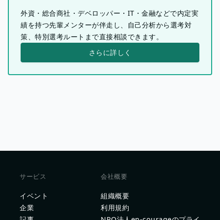
外資・総合商社・デベロッパー・IT・金融などで内定実
績を持つ先輩メンターが伴走し、自己分析から選考対
策、特別選考ルートまで直接相談できます。
さらに詳しく
サービス
会社概要
イベント
組織概要
企業
利用規約
記事
NPO法人en-courageのプライ