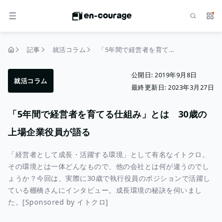
検索
サー
メニュー
記事
就活コラム
「5年間で経営者を育てる仕組み」とは 30歳の上場企業役員が語る
トップページ
公開日:
2019年9月8日
就活コラム
最終更新日:
2023年3月27日
「5年間で経営者を育てる仕組み」とは 30歳の
上場企業役員が語る
「経営者として成長・活躍する環境」として有名なイトクロ。
その環境とは一体どんなもので、他の会社とは何が違うのでし
ょうか？今回は、実際に30歳で執行役員のポジションで活躍し
ている棚橋さんにインタビュー。成長環境の秘訣を伺いまし
た。[Sponsored by イトクロ]