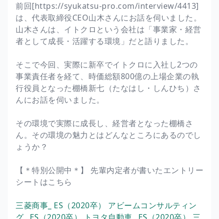
前回[https://syukatsu-pro.com/interview/4413]
は、代表取締役CEO山木さんにお話を伺いました。
山木さんは、イトクロという会社は「事業家・経営
者として成長・活躍する環境」だと語りました。
そこで今回、実際に新卒でイトクロに入社し2つの
事業責任者を経て、時価総額800億の上場企業の執
行役員となった棚橋新七（たなはし・しんひち）さ
んにお話を伺いました。
その環境で実際に成長し、経営者となった棚橋さ
ん。その環境の魅力とはどんなところにあるのでし
ょうか？
【＊特別公開中＊】 先輩内定者が書いたエントリー
シートはこちら
三菱商事_ ES（2020卒）
アビームコンサルティン
グ_ ES（2020卒）
トヨタ自動車_ ES（2020卒）
三