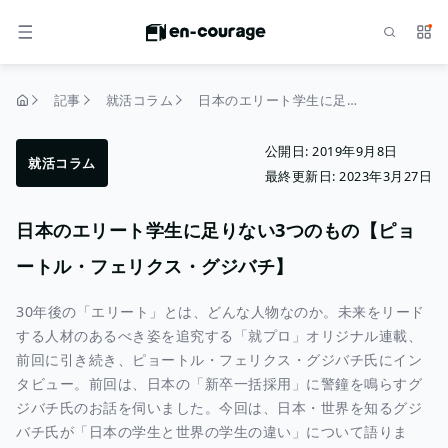
検索
サー
メニュー
記事
就活コラム
日本のエリート学生に足りない3つのもの【ピョートル・フェリクス・グジバチ】
トップページ
公開日:
2019年9月8日
就活コラム
最終更新日:
2023年3月27日
日本のエリート学生に足りない3つのもの【ピョ
ートル・フェリクス・グジバチ】
30年後の「エリート」とは、どんな人物なのか。未来をリード
する人材のあるべき姿を追究する「就プロ」オリジナル連載、
前回に引き続き、ピョートル・フェリクス・グジバチ氏にイン
タビュー。前回は、日本の「新卒一括採用」に警鐘を鳴らすグ
ジバチ氏のお話を伺いました。今回は、日本・世界を知るグジ
バチ氏が「日本の学生と世界の学生の違い」について語りま