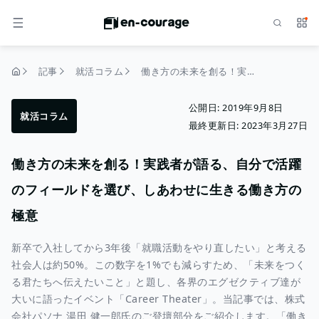
検索
サー
メニュー
記事
就活コラム
働き方の未来を創る！実践者が語る、自分で活躍のフィールドを選び、しあわせに生きる働き方の極意
トップページ
公開日:
2019年9月8日
就活コラム
最終更新日:
2023年3月27日
働き方の未来を創る！実践者が語る、自分で活躍
のフィールドを選び、しあわせに生きる働き方の
極意
新卒で入社してから3年後「就職活動をやり直したい」と考える
社会人は約50%。この数字を1%でも減らすため、「未来をつく
る君たちへ伝えたいこと」と題し、各界のエグゼクティブ達が
大いに語ったイベント「Career Theater」。当記事では、株式
会社パソナ 湯田 健一郎氏のご登壇部分をご紹介します。「働き