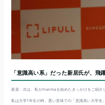
「意識高い系」だった新居氏が、飛
新居：次は、私がmanmaを始めたきっかけをご紹介
私は大学1年生の時、悪い意味での「意識高い大学生