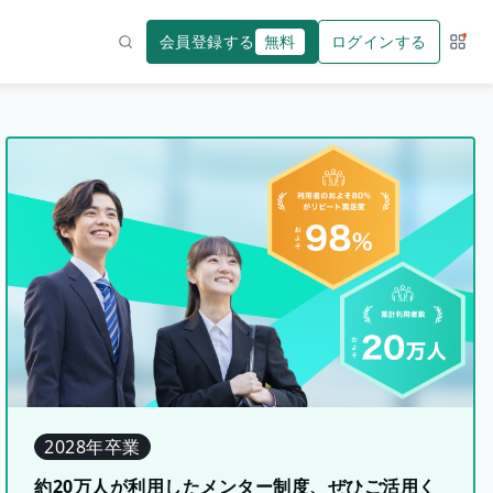
会員登録する
無料
ログインする
サー
検索
2028年卒業
約20万人が利用したメンター制度、ぜひご活用く