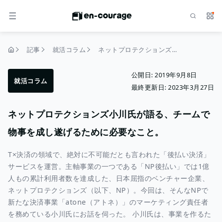
検索
サー
メニュー
記事
就活コラム
ネットプロテクションズ小川氏が語る、チームで物事を成し遂げるために必要なこと。
トップページ
公開日:
2019年9月8日
就活コラム
最終更新日:
2023年3月27日
ネットプロテクションズ小川氏が語る、チームで
物事を成し遂げるために必要なこと。
T×決済の領域で、絶対に不可能だとも言われた「後払い決済」
サービスを運営。主軸事業の一つである「NP後払い」では1億
人もの累計利用者数を達成した、日本屈指のベンチャー企業、
ネットプロテクションズ（以下、NP）。今回は、そんなNPで
新たな決済事業「atone（アトネ）」のマーケティング責任者
を務めている小川氏にお話を伺った。 小川氏は、事業を作るた