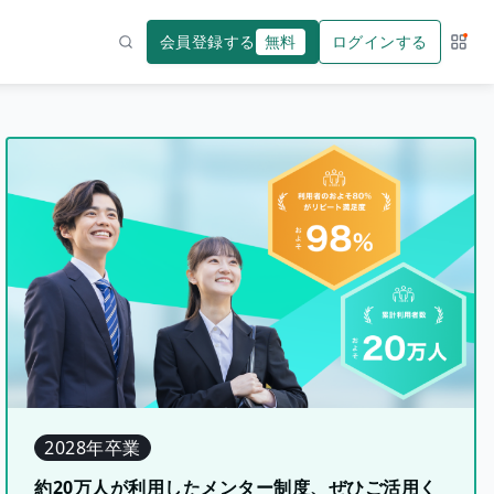
会員登録する
無料
ログインする
サー
検索
2028年卒業
約20万人が利用したメンター制度、ぜひご活用く