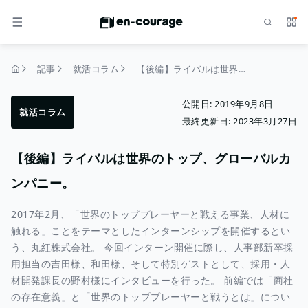
検索
サー
メニュー
記事
就活コラム
【後編】ライバルは世界のトップ、グローバルカンパニー。
トップページ
公開日:
2019年9月8日
就活コラム
最終更新日:
2023年3月27日
【後編】ライバルは世界のトップ、グローバルカ
ンパニー。
2017年2月、「世界のトッププレーヤーと戦える事業、人材に
触れる」ことをテーマとしたインターンシップを開催するとい
う、丸紅株式会社。 今回インターン開催に際し、人事部新卒採
用担当の吉田様、和田様、そして特別ゲストとして、採用・人
材開発課長の野村様にインタビューを行った。 前編では「商社
の存在意義」と「世界のトッププレーヤーと戦うとは」につい