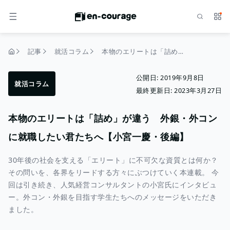
検索
サー
メニュー
記事
就活コラム
本物のエリートは「詰め」が違う 外銀・外コンに就職したい君たちへ【小宮一慶・後編】
トップページ
公開日:
2019年9月8日
就活コラム
最終更新日:
2023年3月27日
本物のエリートは「詰め」が違う 外銀・外コン
に就職したい君たちへ【小宮一慶・後編】
30年後の社会を支える「エリート」に不可欠な資質とは何か？
その問いを、各界をリードする方々にぶつけていく本連載。 今
回は引き続き、人気経営コンサルタントの小宮氏にインタビュ
ー。外コン・外銀を目指す学生たちへのメッセージをいただき
ました。