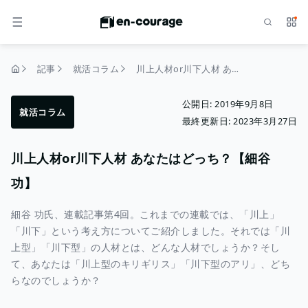
検索
サー
メニュー
記事
就活コラム
川上人材or川下人材 あなたはどっち？【細谷 功】
トップページ
公開日:
2019年9月8日
就活コラム
最終更新日:
2023年3月27日
川上人材or川下人材 あなたはどっち？【細谷
功】
細谷 功氏、連載記事第4回。これまでの連載では、「川上」
「川下」という考え方についてご紹介しました。それでは「川
上型」「川下型」の人材とは、どんな人材でしょうか？そし
て、あなたは「川上型のキリギリス」「川下型のアリ」、どち
らなのでしょうか？