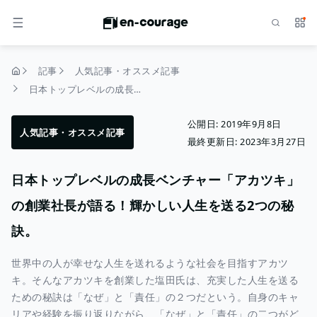
検索
サー
メニュー
記事
人気記事・オススメ記事
トップページ
日本トップレベルの成長ベンチャー「アカツキ」の創業社長が語る！輝かしい人生を送る2つの秘訣。
公開日:
2019年9月8日
人気記事・オススメ記事
最終更新日:
2023年3月27日
日本トップレベルの成長ベンチャー「アカツキ」
の創業社長が語る！輝かしい人生を送る2つの秘
訣。
世界中の人が幸せな人生を送れるような社会を目指すアカツ
キ。そんなアカツキを創業した塩田氏は、充実した人生を送る
ための秘訣は「なぜ」と「責任」の２つだという。自身のキャ
リアや経験を振り返りながら、「なぜ」と「責任」の二つがど