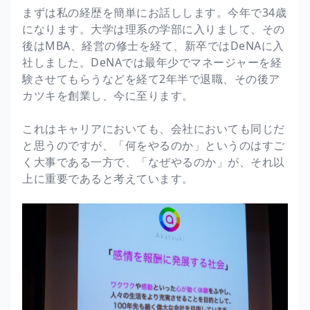
まずは私の経歴を簡単にお話しします。今年で34歳
になります。大学は理系の学部に入りまして、その
後はMBA、経営の修士を経て、新卒ではDeNAに入
社しました。DeNAでは最年少でマネージャーを経
験させてもらうなどを経て2年半で退職、その後ア
カツキを創業し、今に至ります。
これはキャリアにおいても、会社においても同じだ
と思うのですが、「何をやるのか」というのはすご
く大事である一方で、「なぜやるのか」が、それ以
上に重要であると考えています。