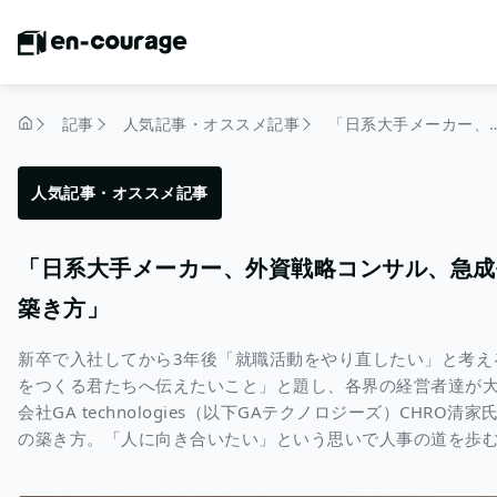
記事
人気記事・オススメ記事
「日系大手メーカー、外資戦略コンサル、急成長ベンチャー
トップページ
人気記事・オススメ記事
「日系大手メーカー、外資戦略コンサル、急成
築き方」
新卒で入社してから3年後「就職活動をやり直したい」と考え
をつくる君たちへ伝えたいこと」と題し、各界の経営者達が大いに語
会社GA technologies（以下GAテクノロジーズ）CH
の築き方。「人に向き合いたい」という思いで人事の道を歩