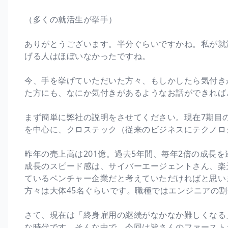
（多くの就活生が挙手）
ありがとうございます。半分ぐらいですかね。私が就活
げる人はほぼいなかったですね。
今、手を挙げていただいた方々、もしかしたら気付き
た方にも、なにか気付きがあるようなお話ができれば
まず簡単に弊社の説明をさせてください。現在7期目の会社で、
を中心に、クロステック（従来のビジネスにテクノロ
昨年の売上高は201億。過去5年間、毎年2倍の成長
成長のスピード感は、サイバーエージェントさん、楽
ているベンチャー企業だと考えていただければと思いま
方々は大体45名ぐらいです。職種ではエンジニアの割
さて、現在は「終身雇用の継続がなかなか難しくなる
な時代です。そんな中で、今回は皆さんのファースト