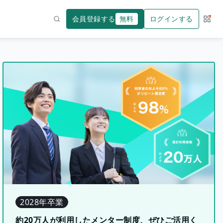
会員登録する
無料
ログインする
サー
検索
2028年卒業
約20万人が利用したメンター制度、ぜひご活用く