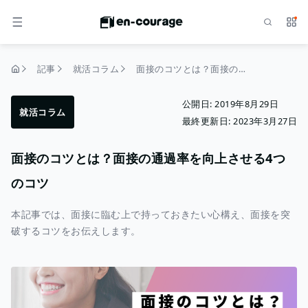
検索
サー
メニュー
記事
就活コラム
面接のコツとは？面接の通過率を向上させる4つのコツ
トップページ
公開日:
2019年8月29日
就活コラム
最終更新日:
2023年3月27日
面接のコツとは？面接の通過率を向上させる4つ
のコツ
本記事では、面接に臨む上で持っておきたい心構え、面接を突
破するコツをお伝えします。