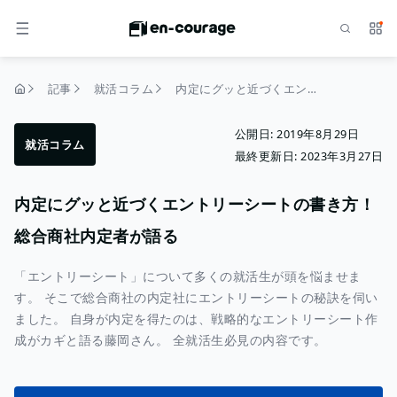
検索
サー
メニュー
記事
就活コラム
内定にグッと近づくエントリーシートの書き方！総合商社内定者が語る
トップページ
公開日:
2019年8月29日
就活コラム
最終更新日:
2023年3月27日
内定にグッと近づくエントリーシートの書き方！
総合商社内定者が語る
「エントリーシート」について多くの就活生が頭を悩ませま
す。 そこで総合商社の内定社にエントリーシートの秘訣を伺い
ました。 自身が内定を得たのは、戦略的なエントリーシート作
成がカギと語る藤岡さん。 全就活生必見の内容です。