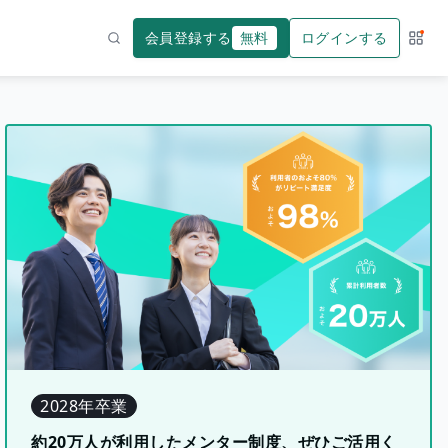
会員登録する
無料
ログインする
サー
検索
2028年卒業
約20万人が利用したメンター制度、ぜひご活用く