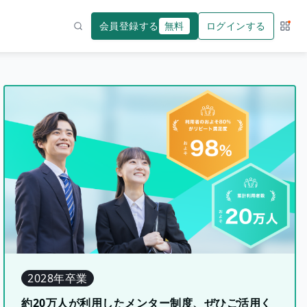
会員登録する
無料
ログインする
サー
検索
2028年卒業
約20万人が利用したメンター制度、ぜひご活用く