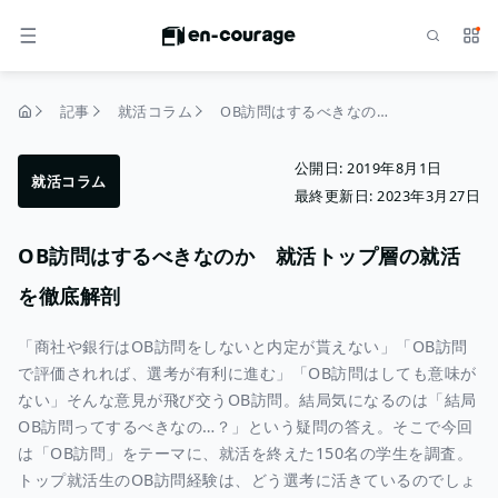
検索
サー
メニュー
記事
就活コラム
OB訪問はするべきなのか 就活トップ層の就活を徹底解剖
トップページ
公開日:
2019年8月1日
就活コラム
最終更新日:
2023年3月27日
OB訪問はするべきなのか 就活トップ層の就活
を徹底解剖
「商社や銀行はOB訪問をしないと内定が貰えない」「OB訪問
で評価されれば、選考が有利に進む」「OB訪問はしても意味が
ない」そんな意見が飛び交うOB訪問。結局気になるのは「結局
OB訪問ってするべきなの…？」という疑問の答え。そこで今回
は「OB訪問」をテーマに、就活を終えた150名の学生を調査。
トップ就活生のOB訪問経験は、どう選考に活きているのでしょ