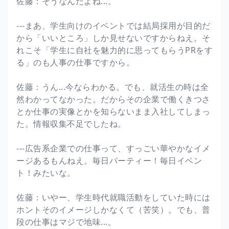
佐藤：そうなんだよね...。
---まあ、学生向けのイベントでは結局採用が目的だ
から「いいところ」しか見せないですからねえ。そ
れこそ「学生に自社を魅力的に思ってもらうPRをす
る」のも人事の仕事ですから。
佐藤：うん...今ならわかる。でも、就活生の時は全
然わかってなかった。だからその企業で働くきつさ
とか仕事の実像とかを知らないまま入社してしまっ
た。情報収集不足でしたね。
---広告系企業での仕事って、すっごい華やかなイメ
ージあるもんねえ。毎日パーティー！毎日イベン
ト！みたいな。
佐藤：いやー、学生時代就職活動をしていた時には
ホントそのイメージしかなくて（苦笑）。でも、普
段の仕事はマジで地味...。