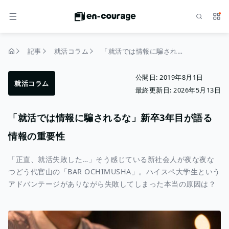
検索
サー
メニュー
記事
就活コラム
「就活では情報に騙されるな」新卒3年目が語る情報の重要性
トップページ
公開日:
2019年8月1日
就活コラム
最終更新日:
2026年5月13日
「就活では情報に騙されるな」新卒3年目が語る
情報の重要性
「正直、就活失敗した…」そう感じている新社会人が夜な夜な
つどう代官山の「BAR OCHIMUSHA」。ハイスペ大学生という
アドバンテージがありながら失敗してしまった本当の原因は？