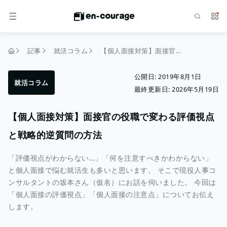
検索
サー
メニュー
記事
就活コラム
【個人面接対策】面接官の役職で変わる評価視点と戦略的逆質問の方法
トップページ
公開日:
2019年8月1日
就活コラム
最終更新日:
2026年5月19日
【個人面接対策】面接官の役職で変わる評価視点
と戦略的逆質問の方法
「評価視点がわからない…」「何を注意すべきかわからない」
と個人面接で悩む就活生も多いと思います。 そこで現役人事コ
ンサルタントの坂本さん（仮名）にお話を伺いました。 今回は
「個人面接の評価視点」「個人面接の注意点」についてお伝え
します。