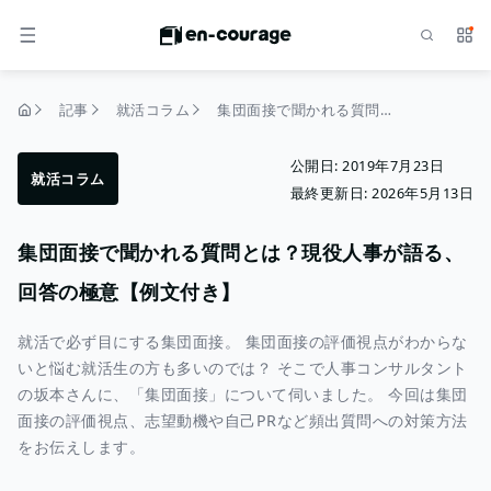
検索
サー
メニュー
記事
就活コラム
集団面接で聞かれる質問とは？現役人事が語る、回答の極意【例文付き】
トップページ
公開日:
2019年7月23日
就活コラム
最終更新日:
2026年5月13日
集団面接で聞かれる質問とは？現役人事が語る、
回答の極意【例文付き】
就活で必ず目にする集団面接。 集団面接の評価視点がわからな
いと悩む就活生の方も多いのでは？ そこで人事コンサルタント
の坂本さんに、「集団面接」について伺いました。 今回は集団
面接の評価視点、志望動機や自己PRなど頻出質問への対策方法
をお伝えします。