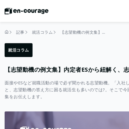
記事
就活コラム
【志望動機の例文集】内定者ESから紐解く、志望動機書き方の最適解
トップページ
就活コラム
【志望動機の例文集】内定者ESから紐解く、
面接やESなど就職活動の場で必ず聞かれる志望動機。「入社し
と、志望動機の答え方に困る就活生も多いのでは?。そこで今
集をお伝えします。