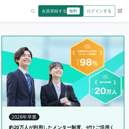
会員登録する
無料
ログインする
サー
検索
2028年卒業
約20万人が利用したメンター制度、ぜひご活用く