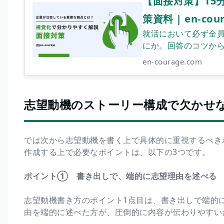
【面接対策】15
策資料 | en-cou
就活において必ず全
にか。回答のコツか
en-courage.com
志望動機のストーリー構成で欠かせ
では次から志望動機を書く上で具体的に重視するべき
作成する上で必要なポイントは、以下の3つです。
ポイント① 書き出しで、端的に志望理由を述べる
志望動機書き方のポイント1点目は、書き出しで端的
由を端的に述べた方が、圧倒的に内容が伝わりやすい