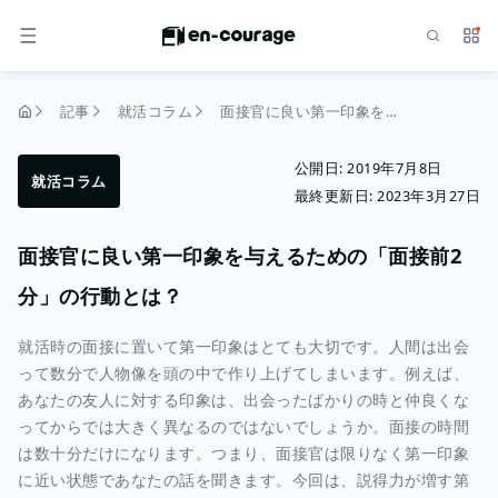
検索
サー
メニュー
記事
就活コラム
面接官に良い第一印象を与えるための「面接前2分」の行動とは？
トップページ
公開日:
2019年7月8日
就活コラム
最終更新日:
2023年3月27日
面接官に良い第一印象を与えるための「面接前2
分」の行動とは？
就活時の面接に置いて第一印象はとても大切です。人間は出会
って数分で人物像を頭の中で作り上げてしまいます。例えば、
あなたの友人に対する印象は、出会ったばかりの時と仲良くな
ってからでは大きく異なるのではないでしょうか。面接の時間
は数十分だけになります。つまり、面接官は限りなく第一印象
に近い状態であなたの話を聞きます。今回は、説得力が増す第