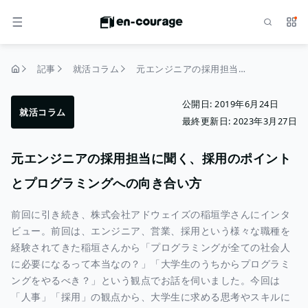
検索
サー
メニュー
記事
就活コラム
元エンジニアの採用担当に聞く、採用のポイントとプログラミングへの向き合い方
トップページ
公開日:
2019年6月24日
就活コラム
最終更新日:
2023年3月27日
元エンジニアの採用担当に聞く、採用のポイント
とプログラミングへの向き合い方
前回に引き続き、株式会社アドウェイズの稲垣学さんにインタ
ビュー。前回は、エンジニア、営業、採用という様々な職種を
経験されてきた稲垣さんから「プログラミングが全ての社会人
に必要になるって本当なの？」「大学生のうちからプログラミ
ングをやるべき？」という観点でお話を伺いました。今回は
「人事」「採用」の観点から、大学生に求める思考やスキルに