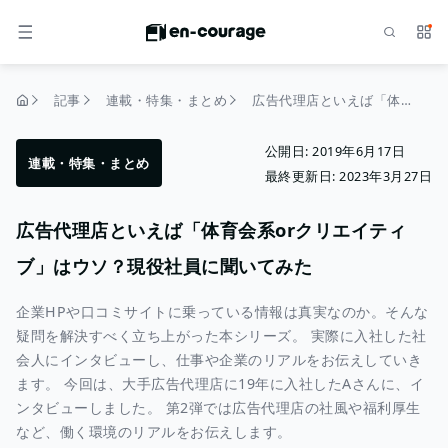
検索
サー
メニュー
記事
連載・特集・まとめ
広告代理店といえば「体育会系orクリエイティブ」はウソ？現役社員に聞いてみた
トップページ
公開日:
2019年6月17日
連載・特集・まとめ
最終更新日:
2023年3月27日
広告代理店といえば「体育会系orクリエイティ
ブ」はウソ？現役社員に聞いてみた
企業HPや口コミサイトに乗っている情報は真実なのか。そんな
疑問を解決すべく立ち上がった本シリーズ。 実際に入社した社
会人にインタビューし、仕事や企業のリアルをお伝えしていき
ます。 今回は、大手広告代理店に19年に入社したAさんに、イ
ンタビューしました。 第2弾では広告代理店の社風や福利厚生
など、働く環境のリアルをお伝えします。