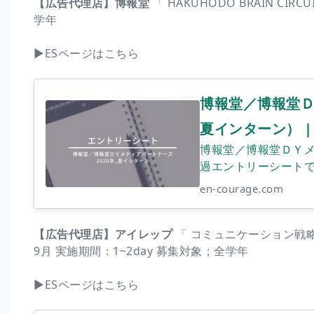
【広告代理店】博報堂
「 HAKUHODO BRAIN CI
学年
▶︎ESページはこちら
博報堂／博報堂ＤＹ
夏インターン） | 
博報堂／博報堂ＤＹメ
過エントリーシート
en-courage.com
【広告代理店】アイレップ
「 コミュニケーション戦
9月 実施期間：1~2day 募集対象；全学年
▶︎ESページはこちら