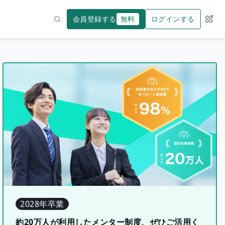
会員登録する
無料
ログインする
サー
検索
2028年卒業
約20万人が利用したメンター制度、ぜひご活用く