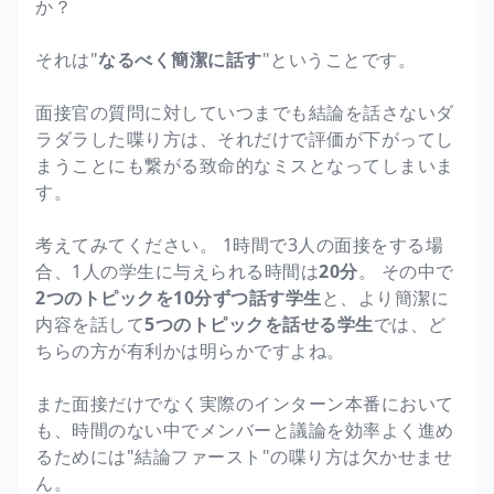
か？
それは"
なるべく簡潔に話す
"ということです。
面接官の質問に対していつまでも結論を話さないダ
ラダラした喋り方は、それだけで評価が下がってし
まうことにも繋がる致命的なミスとなってしまいま
す。
考えてみてください。 1時間で3人の面接をする場
合、1人の学生に与えられる時間は
20分
。 その中で
2つのトピックを10分ずつ話す学生
と、より簡潔に
内容を話して
5つのトピックを話せる学生
では、ど
ちらの方が有利かは明らかですよね。
また面接だけでなく実際のインターン本番において
も、時間のない中でメンバーと議論を効率よく進め
るためには"結論ファースト"の喋り方は欠かせませ
ん。