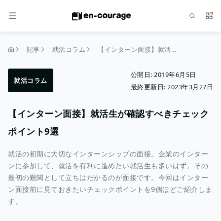
検索
サー
メニュー
記事
就活コラム
【インターン面接】就活生が確認すべきチェックポイント9選
トップページ
公開日:
2019年6月5日
就活コラム
最終更新日:
2023年3月27日
【インターン面接】就活生が確認すべきチェック
ポイント9選
就活の初期に大切なインターンシップの面接。企業のインター
ンに参加して、就活を有利に進めたい就活生も多いはず。その
最初の難関として立ちはだかるのが面接です。今回はインター
ン面接前に見ておきたいチェックポイントを9個ほどご紹介しま
す。