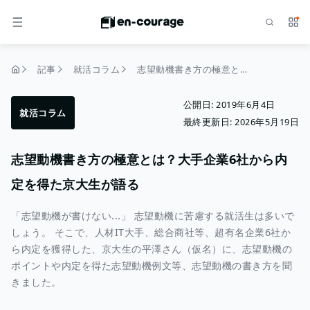
検索
サー
メニュー
記事
就活コラム
志望動機書き方の極意とは？大手企業6社から内定を得た京大生が語る
トップページ
公開日:
2019年6月4日
就活コラム
最終更新日:
2026年5月19日
志望動機書き方の極意とは？大手企業6社から内
定を得た京大生が語る
「志望動機が書けない...」 志望動機に苦慮する就活生は多いで
しょう。 そこで、人材IT大手、総合商社等、超有名企業6社か
ら内定を獲得した、京大生の平澤さん（仮名）に、志望動機の
ポイントや内定を得た志望動機例文等、志望動機の書き方を聞
きました。