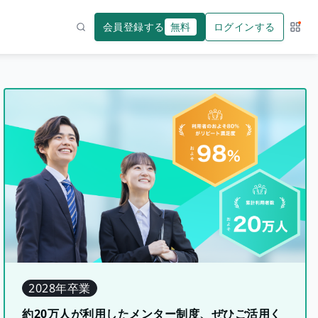
会員登録する
無料
ログインする
サー
検索
2028年卒業
約20万人が利用したメンター制度、ぜひご活用く