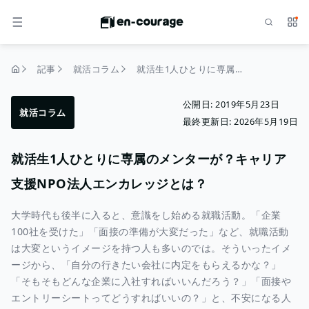
検索
サー
メニュー
記事
就活コラム
就活生1人ひとりに専属のメンターが？キャリア支援NPO法人エンカレッジとは？
トップページ
公開日:
2019年5月23日
就活コラム
最終更新日:
2026年5月19日
就活生1人ひとりに専属のメンターが？キャリア
支援NPO法人エンカレッジとは？
大学時代も後半に入ると、意識をし始める就職活動。「企業
100社を受けた」「面接の準備が大変だった」など、就職活動
は大変というイメージを持つ人も多いのでは。そういったイメ
ージから、「自分の行きたい会社に内定をもらえるかな？」
「そもそもどんな企業に入社すればいいんだろう？」「面接や
エントリーシートってどうすればいいの？」と、不安になる人