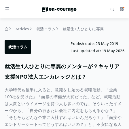
Search
Serv
MENU
Articles
就活コラム
就活生1人ひとりに専属のメンターが？キャリア支援NPO法人エンカレッジとは？
home
Publish date:
23 May 2019
就活コラム
Last updated at:
19 May 2026
就活生1人ひとりに専属のメンターが？キャリア
支援NPO法人エンカレッジとは？
大学時代も後半に入ると、意識をし始める就職活動。「企業
100社を受けた」「面接の準備が大変だった」など、就職活動
は大変というイメージを持つ人も多いのでは。そういったイメ
ージから、「自分の行きたい会社に内定をもらえるかな？」
「そもそもどんな企業に入社すればいいんだろう？」「面接や
エントリーシートってどうすればいいの？」と、不安になる人