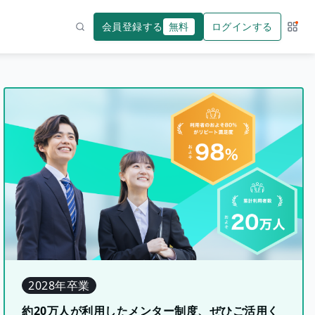
会員登録する
無料
ログインする
サー
検索
2028年卒業
約20万人が利用したメンター制度、ぜひご活用く