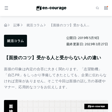
検索
サー
メニュー
記事
就活コラム
【面接のコツ】受かる人と受からない人の違い
トップページ
公開日:
2019年5月9日
就活コラム
最終更新日:
2023年3月27日
【面接のコツ】受かる人と受からない人の違い
面接の印象は内定の合否に大きく関わります。「志望動機」
「自己PR」をしっかり準備してきたとしても、企業に伝わらな
ければ意味がありません。そこで今回は面接の話し方の基礎や
マナー、応用的なコツをお伝えします。