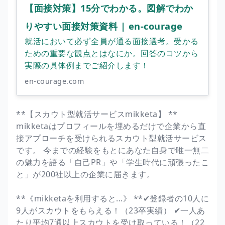
【面接対策】15分でわかる。図解でわか
りやすい面接対策資料 | en-courage
就活において必ず全員が通る面接選考。受かる
ための重要な観点とはなにか。回答のコツから
実際の具体例までご紹介します！
en-courage.com
**【スカウト型就活サービスmikketa】 **
mikketaはプロフィールを埋めるだけで企業から直
接アプローチを受けられるスカウト型就活サービス
です。 今までの経験をもとにあなた自身で唯一無二
の魅力を語る「自己PR」や「学生時代に頑張ったこ
と」が200社以上の企業に届きます。
**《mikketaを利用すると...》 **✔︎登録者の10人に
9人がスカウトをもらえる！（23卒実績） ✔︎一人あ
たり平均7通以上スカウトを受け取っている！（22