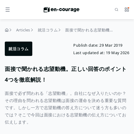
Search
Serv
MENU
Articles
就活コラム
面接で聞かれる志望動機。正しい回答のポイント4つを徹底解説！
home
Publish date:
29 Mar 2019
就活コラム
Last updated at:
19 May 2026
面接で聞かれる志望動機。正しい回答のポイント
4つを徹底解説！
面接で必ず問われる「志望動機」。自社になぜ入りたいのか？
その理由を問われる志望動機は面接の運命を決める重要な質問
です。しかし一方で志望動機の答え方について迷う方も多いの
では？そこで今回は面接における志望動機の伝え方についてお
伝えします。