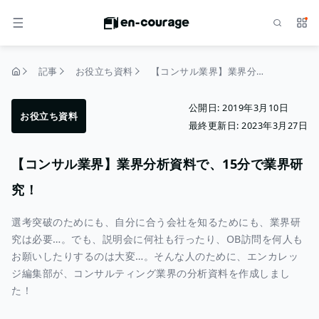
検索
サー
メニュー
記事
お役立ち資料
【コンサル業界】業界分析資料で、15分で業界研究！
トップページ
公開日:
2019年3月10日
お役立ち資料
最終更新日:
2023年3月27日
【コンサル業界】業界分析資料で、15分で業界研
究！
選考突破のためにも、自分に合う会社を知るためにも、業界研
究は必要…。でも、説明会に何社も行ったり、OB訪問を何人も
お願いしたりするのは大変…。そんな人のために、エンカレッ
ジ編集部が、コンサルティング業界の分析資料を作成しまし
た！