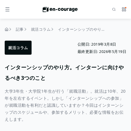
検索
サー
メニュー
記事
就活コラム
インターンシップのやり方。インターンに向けやるべき3つのこと
トップページ
公開日:
2019年3月8日
就活コラム
最終更新日:
2026年5月19日
インターンシップのやり方。インターンに向けや
るべき3つのこと
大学3年生・大学院1年生が行う「就職活動」。就活は10年、20
年を左右するイベント。しかし「インターンシップへの参加」
が就職活動を有利だと認識していますか？今回はインターンシ
ップのスケジュールや、参加するメリット、必要な情報をお伝
えします。