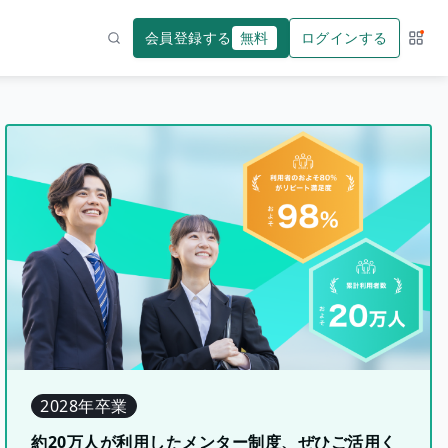
会員登録する
無料
ログインする
サー
検索
2028年卒業
約20万人が利用したメンター制度、ぜひご活用く