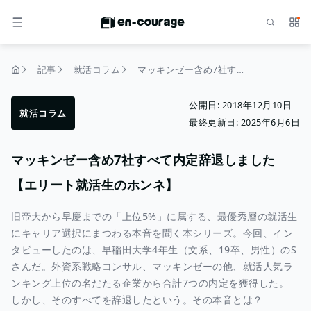
検索
サー
メニュー
記事
就活コラム
マッキンゼー含め7社すべて内定辞退しました【エリート就活生のホンネ】
トップページ
公開日:
2018年12月10日
就活コラム
最終更新日:
2025年6月6日
マッキンゼー含め7社すべて内定辞退しました
【エリート就活生のホンネ】
旧帝大から早慶までの「上位5%」に属する、最優秀層の就活生
にキャリア選択にまつわる本音を聞く本シリーズ。今回、イン
タビューしたのは、早稲田大学4年生（文系、19卒、男性）のS
さんだ。外資系戦略コンサル、マッキンゼーの他、就活人気ラ
ンキング上位の名だたる企業から合計7つの内定を獲得した。
しかし、そのすべてを辞退したという。その本音とは？