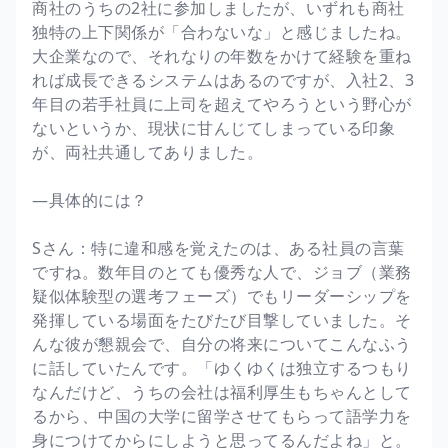
商社のうちの2社に参加しましたが、いずれも商社
独特の上下関係が「合わないな」と感じましたね。
大企業なので、それなりの年数をかけて経験を重ね
れば成長できるシステムはあるのですが、入社2、3
年目の若手社員に上司を超えてやろうという野心が
ないというか、現状に甘んじてしまっている印象
が、両社共通してありました。
―具体的には？
Sさん：特に違和感を覚えたのは、ある社員の言葉
ですね。数年目のとても優秀な人で、ジョブ（業務
疑似体験型の選考フェーズ）でもリーダーシップを
発揮している場面をたびたび目撃していました。そ
んな彼が懇親会で、自分の将来についてこんなふう
に話していたんです。「ゆくゆくは独立するつもり
なんだけど、うちの会社は福利厚生もちゃんとして
るから、中国の大学に留学させてもらって語学力を
身につけてからにしようと思ってるんだよね」と。