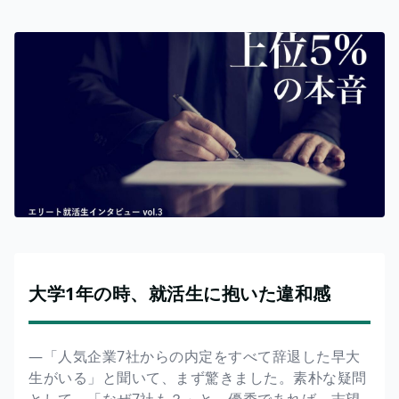
大学1年の時、就活生に抱いた違和感
―「人気企業7社からの内定をすべて辞退した早大
生がいる」と聞いて、まず驚きました。素朴な疑問
として、「なぜ7社も？」と。優秀であれば、志望