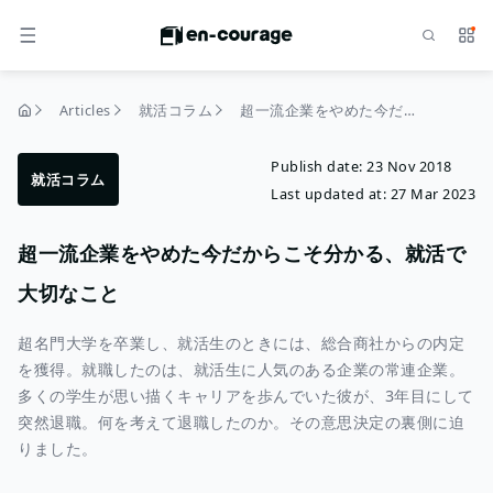
Search
Serv
MENU
Articles
就活コラム
超一流企業をやめた今だからこそ分かる、就活で大切なこと
home
Publish date:
23 Nov 2018
就活コラム
Last updated at:
27 Mar 2023
超一流企業をやめた今だからこそ分かる、就活で
大切なこと
超名門大学を卒業し、就活生のときには、総合商社からの内定
を獲得。就職したのは、就活生に人気のある企業の常連企業。
多くの学生が思い描くキャリアを歩んでいた彼が、3年目にして
突然退職。何を考えて退職したのか。その意思決定の裏側に迫
りました。