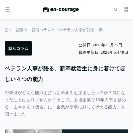
検索
サー
メニュー
記事
就活コラム
ベテラン人事が語る、新卒就活生に身に着けてほしい４つの能力
トップページ
公開日:
2018年11月22日
就活コラム
最終更新日:
2026年5月19日
ベテラン人事が語る、新卒就活生に身に着けてほ
しい４つの能力
企業側がどんな能力を持つ新卒学生を採用したいのか？気にな
ったことはありませんか？そこで、上場企業で10年人事を務め
る、山本さん（仮名）に「企業が新卒に対して求める能力」を
聞きました