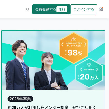
会員登録する
無料
ログインする
サー
検索
2028年卒業
約20万人が利用したメンター制度、ぜひご活用く