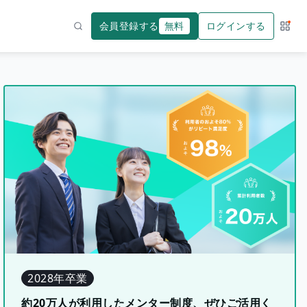
会員登録する
無料
ログインする
サー
検索
2028年卒業
約20万人が利用したメンター制度、ぜひご活用く