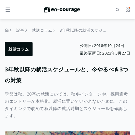
検索
サー
メニュー
記事
就活コラム
3年秋以降の就活スケジュールと、今やるべき3つの対策
トップページ
公開日:
2018年10月24日
就活コラム
最終更新日:
2023年3月27日
3年秋以降の就活スケジュールと、今やるべき3つ
の対策
季節は秋。20卒の就活にいては、秋冬インターンや、採用選考
のエントリーが本格化。就活に置いていかれないために、この
タイミングで改めて秋以降の就活時期とスケジュールを確認し
ます。