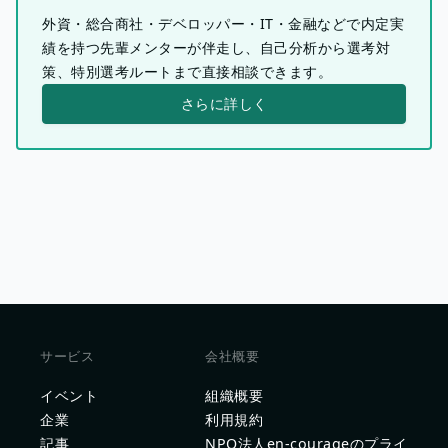
外資・総合商社・デベロッパー・IT・金融などで内定実
績を持つ先輩メンターが伴走し、自己分析から選考対
策、特別選考ルートまで直接相談できます。
さらに詳しく
サービス
会社概要
イベント
組織概要
企業
利用規約
記事
NPO法人en-courageのプライ