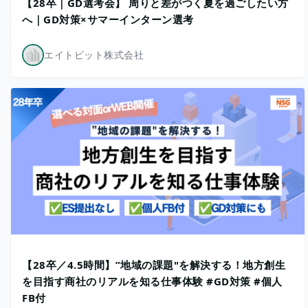
【28卒｜GD選考会】 周りと差がつく夏を過ごしたい方
へ｜GD対策×サマーインターン選考
エイトビット株式会社
【28卒／4.5時間】”地域の課題"を解決する！地方創生
を目指す商社のリアルを知る仕事体験 #GD対策 #個人
FB付