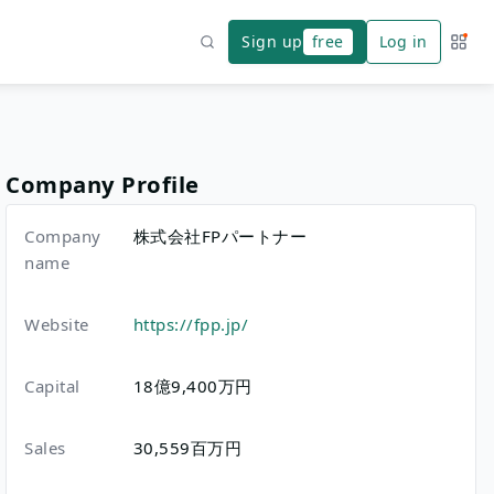
Sign up
free
Log in
Servi
Search
Company Profile
Company
株式会社FPパートナー
name
Website
https://fpp.jp/
Capital
18億9,400万円
Sales
30,559百万円