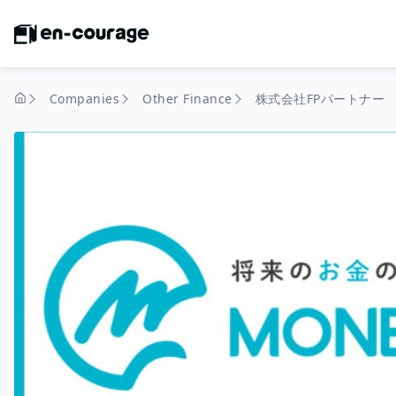
Companies
Other Finance
株式会社FPパートナー
home