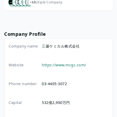
+13
Multiple Company
Company Profile
Company name
三菱ケミカル株式会社
Website
https://www.mcgc.com/
Phone number
03-4405-3072
Capital
532億2,900万円